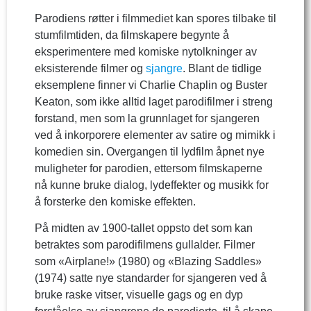
Parodiens røtter i filmmediet kan spores tilbake til
stumfilmtiden, da filmskapere begynte å
eksperimentere med komiske nytolkninger av
eksisterende filmer og
sjangre
. Blant de tidlige
eksemplene finner vi Charlie Chaplin og Buster
Keaton, som ikke alltid laget parodifilmer i streng
forstand, men som la grunnlaget for sjangeren
ved å inkorporere elementer av satire og mimikk i
komedien sin. Overgangen til lydfilm åpnet nye
muligheter for parodien, ettersom filmskaperne
nå kunne bruke dialog, lydeffekter og musikk for
å forsterke den komiske effekten.
På midten av 1900-tallet oppsto det som kan
betraktes som parodifilmens gullalder. Filmer
som «Airplane!» (1980) og «Blazing Saddles»
(1974) satte nye standarder for sjangeren ved å
bruke raske vitser, visuelle gags og en dyp