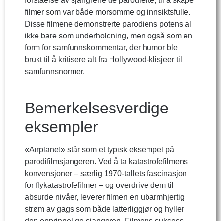
forståelse av sjangrene de parodierte, til å skape
filmer som var både morsomme og innsiktsfulle.
Disse filmene demonstrerte parodiens potensial
ikke bare som underholdning, men også som en
form for samfunnskommentar, der humor ble
brukt til å kritisere alt fra Hollywood-klisjeer til
samfunnsnormer.
Bemerkelsesverdige
eksempler
«Airplane!» står som et typisk eksempel på
parodifilmsjangeren. Ved å ta katastrofefilmens
konvensjoner – særlig 1970-tallets fascinasjon
for flykatastrofefilmer – og overdrive dem til
absurde nivåer, leverer filmen en ubarmhjertig
strøm av gags som både latterliggjør og hyller
den opprinnelige sjangeren. Filmens suksess