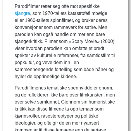
Parodifilmer retter seg ofte mot spesifikke
sjangre
, som 1970-tallets katastrofefilmbølge
eller 1960-tallets spionfilmer, og bruker deres
konvensjoner som rammeverk for satire. Men
parodien kan også handle om mer enn bare
sjangerkritikk. Filmer som «Scary Movie» (2000)
viser hvordan parodien kan omfatte et bredt
spekter av kulturelle referanser, fra samtidsfilm til
popkultur, og veve dem inn i en
sammenhengende fortelling som både håner og
hyller de opprinnelige kildene.
Parodifilmenes tematiske spennvidde er enorm,
og de reflekterer ikke bare over filmkunsten, men
over selve samfunnet. Gjennom sin humoristiske
kritikk kan disse filmene ta opp temaer som
kjønnsroller, rasestereotyper og politiske
ideologier, og ofte gir de en mer nyansert
kommentar til disse temaene enn de seriøse