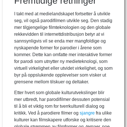
Fremtidige retninger
I takt med at medielandskapet fortsetter å utvikle
seg, vil også parodifilmen utvikle seg. Den stadig
mer tilgjengelige filmteknologien og den globale
rekkevidden til internettdistribusjon betyr at vi
sannsynligvis vil se enda mer mangfoldige og
nyskapende former for parodier i årene som
kommer. Dette kan omfatte mer interaktive former
for parodi som utnytter ny medieteknologi, som
virtuell virkelighet eller utvidet virkelighet, og som
byr på oppslukende opplevelser som visker ut
grensene mellom tilskuer og deltaker.
Etter hvert som globale kulturutvekslinger blir
mer utbredt, har parodifilmer dessuten potensial
til å bli et viktig rom for tverrkulturell dialog og
kritikk. Ved å parodiere filmer og
sjangre
fra ulike
kulturer kan filmskapere utforske og kritisere den
globale strømmen av filmformer og -temaer, noe