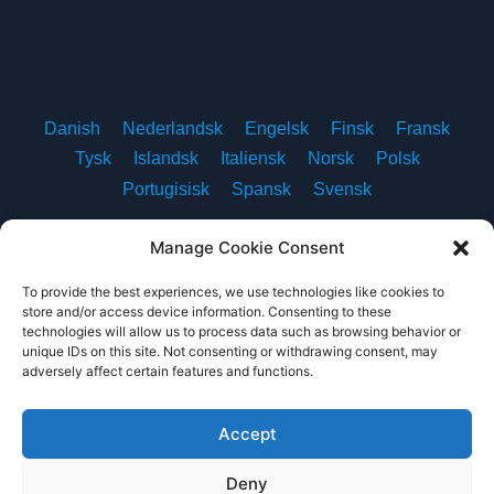
Danish
Nederlandsk
Engelsk
Finsk
Fransk
Tysk
Islandsk
Italiensk
Norsk
Polsk
Portugisisk
Spansk
Svensk
Manage Cookie Consent
To provide the best experiences, we use technologies like cookies to
Om oss
Kontakt oss
Personvernerklæring
store and/or access device information. Consenting to these
technologies will allow us to process data such as browsing behavior or
Vilkår for bruk
Nettstedkart
unique IDs on this site. Not consenting or withdrawing consent, may
adversely affect certain features and functions.
Accept
Copyright © 2011 – 2026 European Studios. All rights
Deny
reserved.