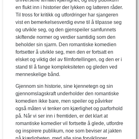
en flukt inn i historier der lykken og latteren råder.
Til tross for kritikk og utfordringer har sjangeren
vist en bemerkelsesverdig evne til å tilpasse seg
og utvikle seg, og den gjenspeiler samfunnets
skiftende normer og verdier samtidig som den
beholder sin sjarm. Den romantiske komedien
fortsetter å utvikle seg, men den er fortsatt en
elsket og viktig del av filmfortellingen, og den er i
stand til å fange kompleksiteten og gleden ved
menneskelige bånd.
Gjennom sin historie, sine kjennetegn og sin
gjennomslagskraft underholder den romantiske
komedien ikke bare, men speiler og påvirker
også måten vi tenker om kjærlighet og parforhold
på. Når vi ser inn i fremtiden, er det klart at
romantiske komedier vil fortsette å glede, utfordre
og inspirere publikum, noe som beviser at jakten
på kjærligheten, med alle sine forviklinger,