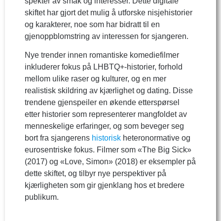
spekter av smak og interesser. Dette digitale
skiftet har gjort det mulig å utforske nisjehistorier
og karakterer, noe som har bidratt til en
gjenoppblomstring av interessen for sjangeren.
Nye trender innen romantiske komediefilmer
inkluderer fokus på LHBTQ+-historier, forhold
mellom ulike raser og kulturer, og en mer
realistisk skildring av kjærlighet og dating. Disse
trendene gjenspeiler en økende etterspørsel
etter historier som representerer mangfoldet av
menneskelige erfaringer, og som beveger seg
bort fra sjangerens
historisk
heteronormative og
eurosentriske fokus. Filmer som «The Big Sick»
(2017) og «Love, Simon» (2018) er eksempler på
dette skiftet, og tilbyr nye perspektiver på
kjærligheten som gir gjenklang hos et bredere
publikum.