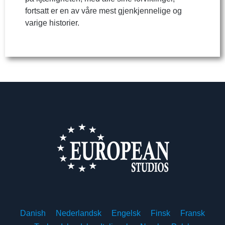
fortsatt er en av våre mest gjenkjennelige og
varige historier.
Danish
Nederlandsk
Engelsk
Finsk
Fransk