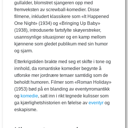
gullalder, blomstret sjangeren opp med
fremveksten av screwball-komedier. Disse
filmene, inkludert klassikere som «It Happened
One Night» (1934) og «Bringing Up Baby»
(1938), introduserte fartsfylte skøyerstreker,
usannsynlige situasjoner og en kamp mellom
kjønnene som gledet publikum med sin humor
og sjarm.
Etterkrigstiden brakte med seg et skifte i tone og
innhold, da romantiske komedier begynte å
utforske mer jordnære temaer samtidig som de
beholdt humoren. Filmer som «Roman Holiday»
(1953) bød på en blanding av eventyrromantikk
og
komedie
, satt inn i rikt tegnede kulisser som
ga kjærlighetshistorien en følelse av
eventyr
og
eskapisme.