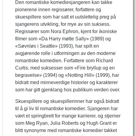
Den romantiske komediesjangeren kan takke
pionerene innen regissører, forfattere og
skuespillere som har satt et uutslettelig preg på
sjangerens utvikling, for mye av sin suksess.
Regissører som Nora Ephron, kjent for ikoniske
filmer som «Da Harry møtte Sally» (1989) og
«Søvnløs i Seattle» (1993), har spilt en
avgjørende rolle i utformingen av den moderne
romantiske komedien. Forfattere som Richard
Curtis, med suksesser som «Fire bryllup og en
begravelse» (1994) og «Notting Hill» (1999), har
bidratt med minneverdige historier og karakterer
som har gitt gjenklang hos publikum verden over.
Skuespillere og skuespillerinner har også bidratt
til å gi liv til romantiske komedier. Sjangeren har
vært et springbrett for mange karrierer, og stjerner
som Meg Ryan, Julia Roberts og Hugh Grant er
blitt synonyme med romantiske komedier takket