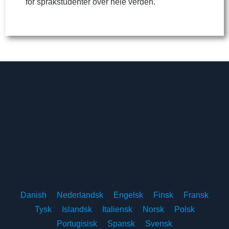
for språkstudenter over hele verden.
Danish
Nederlandsk
Engelsk
Finsk
Fransk
Tysk
Islandsk
Italiensk
Norsk
Polsk
Portugisisk
Spansk
Svensk