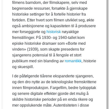
filmens barndom, der filmskapere, selv med
begrensede ressurser, forsøkte å gjenskape
historiske settinger for å fortelle historier fra
fortiden. Etter hvert som filmen utviklet seg, økte
også ambisjonene og kapasiteten til å produsere
mer forseggjorte og
historisk
nøyaktige
fremstillinger. På 1930- og 1940-tallet kom
episke historiske dramaer som «Borte med
vinden» (1939), som skapte presedens for
sjangerens potensial til å fengsle et stort
publikum med sin blanding av
romantikk
, historie
og skuespill.
I de påfølgende tiårene ekspanderte sjangeren,
og den dro nytte av de teknologiske fremskrittene
innen filmproduksjon. Fargefilm, bedre lydopptak
og senere digitale effekter gjorde det mulig å
skildre historiske perioder på en enda rikere og
mer oppslukende måte. Autentisiteten i disse