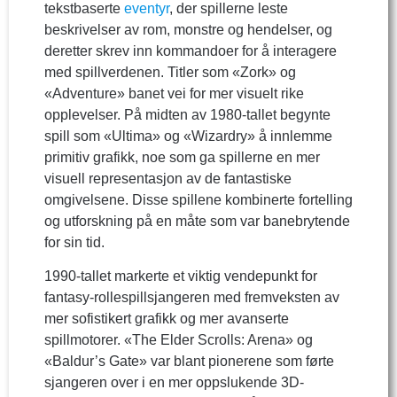
tekstbaserte
eventyr
, der spillerne leste
beskrivelser av rom, monstre og hendelser, og
deretter skrev inn kommandoer for å interagere
med spillverdenen. Titler som «Zork» og
«Adventure» banet vei for mer visuelt rike
opplevelser. På midten av 1980-tallet begynte
spill som «Ultima» og «Wizardry» å innlemme
primitiv grafikk, noe som ga spillerne en mer
visuell representasjon av de fantastiske
omgivelsene. Disse spillene kombinerte fortelling
og utforskning på en måte som var banebrytende
for sin tid.
1990-tallet markerte et viktig vendepunkt for
fantasy-rollespillsjangeren med fremveksten av
mer sofistikert grafikk og mer avanserte
spillmotorer. «The Elder Scrolls: Arena» og
«Baldur’s Gate» var blant pionerene som førte
sjangeren over i en mer oppslukende 3D-