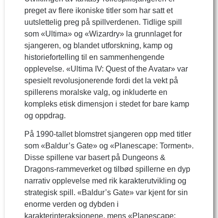
preget av flere ikoniske titler som har satt et
uutslettelig preg på spillverdenen. Tidlige spill
som «Ultima» og «Wizardry» la grunnlaget for
sjangeren, og blandet utforskning, kamp og
historiefortelling til en sammenhengende
opplevelse. «Ultima IV: Quest of the Avatar» var
spesielt revolusjonerende fordi det la vekt på
spillerens moralske valg, og inkluderte en
kompleks etisk dimensjon i stedet for bare kamp
og oppdrag.
På 1990-tallet blomstret sjangeren opp med titler
som «Baldur’s Gate» og «Planescape: Torment».
Disse spillene var basert på Dungeons &
Dragons-rammeverket og tilbød spillerne en dyp
narrativ opplevelse med rik karakterutvikling og
strategisk spill. «Baldur’s Gate» var kjent for sin
enorme verden og dybden i
karakterinteraksjonene, mens «Planescape: