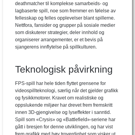
deathmatcher til komplekse samarbeids- og
lagbaserte spill, noe som fremmer en følelse av
fellesskap og felles opplevelser blant spillerne.
Nettfora, fansider og grupper på sosiale medier
som diskuterer strategier, deler innhold og
organiserer arrangementer, er et bevis på
sjangerens innflytelse på spillkulturen.
Teknologisk påvirkning
FPS-spill har hele tiden flyttet grensene for
videospillteknologi, særlig når det gjelder grafikk
og fysikkmotorer. Kravet om realistiske og
oppslukende miljøer har drevet frem fremskritt
innen 3D-gjengivelse og lyseffekter i sanntid.
Spill som «Crysis» og «Battlefield»-seriene har
gått i bresjen for denne utviklingen, og har vist
frem grafikk med høy troverdighet som visker ut