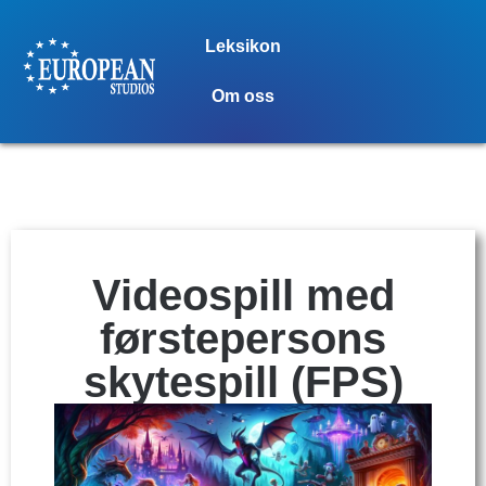
Leksikon
Om oss
Videospill med
førstepersons
skytespill (FPS)