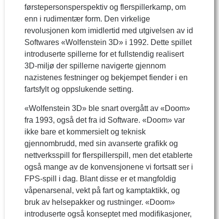
førstepersonsperspektiv og flerspillerkamp, om
enn i rudimentær form. Den virkelige
revolusjonen kom imidlertid med utgivelsen av id
Softwares «Wolfenstein 3D» i 1992. Dette spillet
introduserte spillerne for et fullstendig realisert
3D-miljø der spillerne navigerte gjennom
nazistenes festninger og bekjempet fiender i en
fartsfylt og oppslukende setting.
«Wolfenstein 3D» ble snart overgått av «Doom»
fra 1993, også det fra id Software. «Doom» var
ikke bare et kommersielt og teknisk
gjennombrudd, med sin avanserte grafikk og
nettverksspill for flerspillerspill, men det etablerte
også mange av de konvensjonene vi fortsatt ser i
FPS-spill i dag. Blant disse er et mangfoldig
våpenarsenal, vekt på fart og kamptaktikk, og
bruk av helsepakker og rustninger. «Doom»
introduserte også konseptet med modifikasjoner,