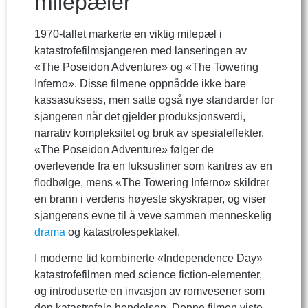
milepæler
1970-tallet markerte en viktig milepæl i
katastrofefilmsjangeren med lanseringen av
«The Poseidon Adventure» og «The Towering
Inferno». Disse filmene oppnådde ikke bare
kassasuksess, men satte også nye standarder for
sjangeren når det gjelder produksjonsverdi,
narrativ kompleksitet og bruk av spesialeffekter.
«The Poseidon Adventure» følger de
overlevende fra en luksusliner som kantres av en
flodbølge, mens «The Towering Inferno» skildrer
en brann i verdens høyeste skyskraper, og viser
sjangerens evne til å veve sammen menneskelig
drama
og katastrofespektakel.
I moderne tid kombinerte «Independence Day»
katastrofefilmen med science fiction-elementer,
og introduserte en invasjon av romvesener som
den katastrofale hendelsen. Denne filmen viste