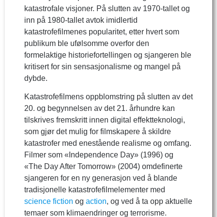
katastrofale visjoner. På slutten av 1970-tallet og
inn på 1980-tallet avtok imidlertid
katastrofefilmenes popularitet, etter hvert som
publikum ble ufølsomme overfor den
formelaktige historiefortellingen og sjangeren ble
kritisert for sin sensasjonalisme og mangel på
dybde.
Katastrofefilmens oppblomstring på slutten av det
20. og begynnelsen av det 21. århundre kan
tilskrives fremskritt innen digital effektteknologi,
som gjør det mulig for filmskapere å skildre
katastrofer med enestående realisme og omfang.
Filmer som «Independence Day» (1996) og
«The Day After Tomorrow» (2004) omdefinerte
sjangeren for en ny generasjon ved å blande
tradisjonelle katastrofefilmelementer med
science fiction
og
action
, og ved å ta opp aktuelle
temaer som klimaendringer og terrorisme.