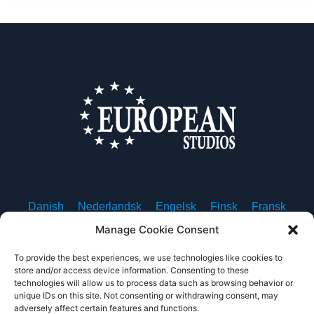
Danish
Nederlandsk
Engelsk
Finsk
Fransk
Tysk
Islandsk
Italiensk
Norsk
Polsk
Manage Cookie Consent
Portugisisk
Spansk
Svensk
To provide the best experiences, we use technologies like cookies to
store and/or access device information. Consenting to these
technologies will allow us to process data such as browsing behavior or
unique IDs on this site. Not consenting or withdrawing consent, may
adversely affect certain features and functions.
Om oss
Kontakt oss
Personvernerklæring